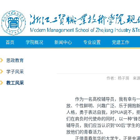
首页
学院概况
新闻中心
专业设置
党建工作
思政教育
学子风采
作者：杨子漪 来源：现
教工风采
作为一名高校辅导员，我有幸与一
放、个性鲜明、兴趣广泛、乐于拥抱
人格，勇于表达自我，对PUA说不，
们在肩负时代使命的同时，以一种“锋
辅导员，我们应当认识到“00后”学
放他们的青春活力。
正值青春年华的大学生，正是充