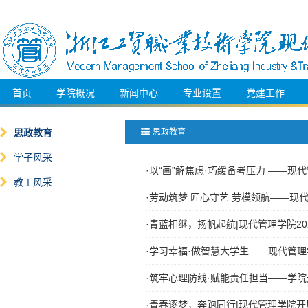
首页
学院概况
新闻中心
专业设置
党建工作
思政教育
思政教育
学子风采
·
以“画”解焦虑·巧缓备考压力 ——
教工风采
·
劳动筑梦 匠心守艺 劳模领航——现代
·
青蓝相继，扬帆起航|现代管理学院2
·
学习幸福·做智慧大学生——现代管
·
筑牢心理防线·赋能责任担当——学
·
青春逐梦，奔跑同行|现代管理学院开