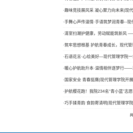
·
趣味竞技展风采 凝心聚力向未来|现
·
手舞心声传温情·手语筑梦润青春--
·
清室扫潮护健康，劳动赋能筑新风 ——
·
筑牢思想根基 护航青春成长，现代
·
石语花言·心绘美好—现代管理学院
·
暖心护航助升本·温情相伴逐梦行—
·
国家安全 青春挺膺|现代管理学院开
·
护航樱花跑！我院234名“青小蓝”志
·
巧手揉青韵 食韵寄清明|现代管理学
共