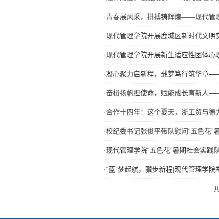
·
青春展风采，拼搏铸辉煌——现代管理
·
现代管理学院开展鹿城区新时代文明实
·
现代管理学院开展新生适应性团体心
·
凝心聚力启新程，载梦笃行筑华章——
·
奋楫扬帆担使命，赋能成长育新人——现
·
合作十四年！这个夏天，浙工贸与德力
·
校纪委书记张俊平带队慰问“五色花”
·
现代管理学院“五色花”暑期社会实践队
·
“蓝”梦起航，骥步新程|现代管理学院
共