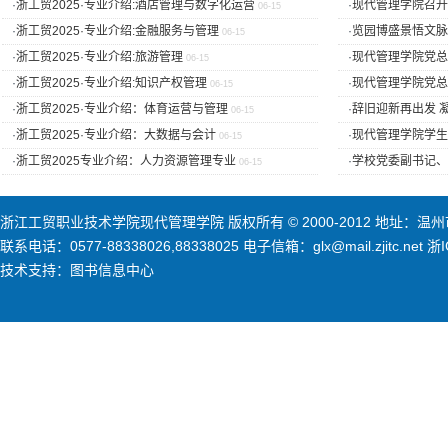
·
浙工贸2025·专业介绍:酒店管理与数字化运营
·
现代管理学院召开
06-15
·
浙工贸2025·专业介绍:金融服务与管理
·
览园博盛景悟文脉·
06-15
·
浙工贸2025·专业介绍:旅游管理
·
现代管理学院党总支
06-15
·
浙工贸2025·专业介绍:知识产权管理
·
现代管理学院党总支
06-15
·
浙工贸2025·专业介绍：体育运营与管理
·
辞旧迎新再出发 凝
06-15
·
浙工贸2025·专业介绍：大数据与会计
·
现代管理学院学生
06-15
·
浙工贸2025专业介绍：人力资源管理专业
·
学校党委副书记、
06-15
浙江工贸职业技术学院现代管理学院 版权所有 © 2000-2012 地址：温州市
联系电话：0577-88338026,88338025 电子信箱：glx@mail.zjitc.net 浙
技术支持：图书信息中心